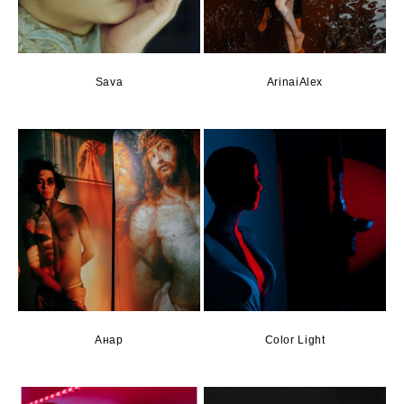
Sava
ArinaiAlex
Анар
Color Light