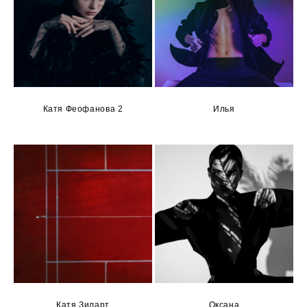
Катя Феофанова 2
Илья
Катя Зиларт
Оксана