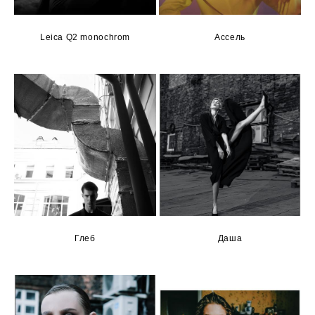
Leica Q2 monochrom
Ассель
Глеб
Даша