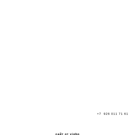
+7 926 011 71 61
сайт от vigbo